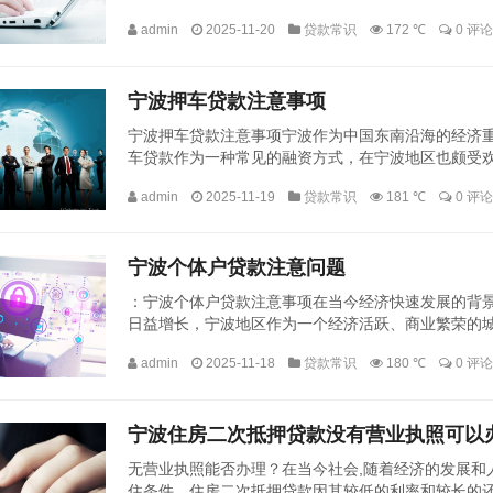
睐，为了帮助有意在宁波进行房产抵押贷款的人士更好地
admin
2025-11-20
贷款常识
172 ℃
0 评论
宁波押车贷款注意事项
宁波押车贷款注意事项宁波作为中国东南沿海的经济
车贷款作为一种常见的融资方式，在宁波地区也颇受
金融机构申请贷款的一种业务，由于涉及财产抵押和金融
admin
2025-11-19
贷款常识
181 ℃
0 评论
宁波个体户贷款注意问题
：宁波个体户贷款注意事项在当今经济快速发展的背
日益增长，宁波地区作为一个经济活跃、商业繁荣的
金融产品和多变的市场需求，个体户在申请贷款时需要特
admin
2025-11-18
贷款常识
180 ℃
0 评论
宁波住房二次抵押贷款没有营业执照可以
无营业执照能否办理？在当今社会,随着经济的发展和
住条件，住房二次抵押贷款因其较低的利率和较长的