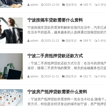
车抵押贷款办理攻略，帮助您顺利解决资金问题。了解宁
admin
2025-12-03
贷款常识
165 ℃
0 评
宁波按揭车贷款需要什么资料
宁波按揭车贷款所需资料解析在现代生活中，汽车已
生活水平的提高，越来越多的人选择通过按揭贷款的
车按揭贷款业务尤为发达，本文将详细解析在宁波申请按
admin
2025-11-23
贷款常识
189 ℃
0 评论
宁波二手房抵押贷款还款方式
：宁波二手房抵押贷款还款方式引言：在当今的房地
途径，随着二手房市场的繁荣，相关的金融服务也日
特别是在宁波市，由于其独特的地理位置和经济环境，二
admin
2025-11-21
贷款常识
181 ℃
0 评论
宁波房产抵押贷款需要什么资料
：宁波房产抵押贷款所需资料一览在当今社会,随着个
资方式，特别是在经济发达的城市如宁波，房产抵押