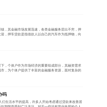
准备相关材料...
查看详细
重镇，其金融市场发展迅速，各类金融服务层出不穷，押
欢迎，押车贷款是指借款人以自己的汽车作为抵押物，向
交易，因此在办...
查看详细
景下，个体户作为市场经济的重要组成部分，其融资需求
城市，为个体户提供了丰富的金融服务资源，面对复杂的
别注意一些问题...
查看详细
办吗
人们生活水平的提高，许多人开始考虑通过贷款来改善居
还款期限而受到广泛关注，对于一些没有营业执照的个人