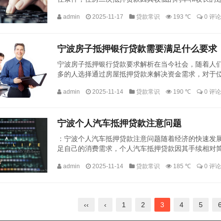
来说，他们可能会担心自己是否能够顺利办理住房二次抵
admin
2025-11-17
贷款常识
193 ℃
0 评论
宁波房子抵押银行贷款需要满足什么要求
宁波房子抵押银行贷款要求解析在当今社会，随着人
多的人选择通过房屋抵押贷款来解决资金需求，对于
场活跃，金融服务体系完善，为市民提供了诸多便利，要
admin
2025-11-14
贷款常识
190 ℃
0 评论
宁波个人汽车抵押贷款注意问题
：宁波个人汽车抵押贷款注意问题随着经济的快速发展
足自己的消费需求，个人汽车抵押贷款因其手续相对
利的同时，借款人也需要面对一些风险和注意事项，本文
admin
2025-11-14
贷款常识
185 ℃
0 评论
‹‹
‹
1
2
3
4
5