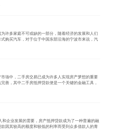
波全款车...
论
查看详细
成为许多家庭不可或缺的一部分，随着经济的发展和人们
方式购买汽车，对于位于中国东部沿海的宁波市来说，汽
揭车贷款时需要...
查看详细
产市场中，二手房交易已成为许多人实现房产梦想的重要
益完善，其中二手房抵押贷款便是一个关键的金融工具，
手房抵押贷...
查看详细
人和企业发展的需要，房产抵押贷款成为了一种普遍的融
贷款因其较高的额度和较低的利率而受到众多借款人的青