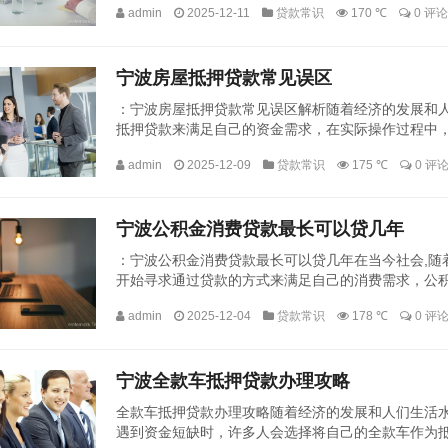
admin
2025-12-11
贷款常识
170 ℃
0 评论
宁波房屋抵押贷款常见误区
：宁波房屋抵押贷款常见误区解析随着经济的发展和人
抵押贷款来满足自己的资金需求，在实际操作过程中
致他们在贷款过程中遇到不必要的麻烦甚至经济损失，本
admin
2025-12-09
贷款常识
175 ℃
0 评
宁波公积金消费贷款最长可以贷几年
：宁波公积金消费贷款最长可以贷几年在当今社会,随
开始寻求通过贷款的方式来满足自己的消费需求，公
装修等住房相关的资金支持，而近年来，公积金的使用范
admin
2025-12-04
贷款常识
178 ℃
0 评
宁波全款车抵押贷款办理攻略
全款车抵押贷款办理攻略随着经济的发展和人们生活水
遇到资金短缺时，许多人会选择将自己的全款车作为