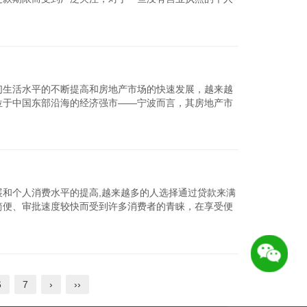
押贷款，本文...
查看详细
们生活水平的不断提高和房地产市场的快速发展，越来越
位于中国东部沿海的经济强市——宁波而言，其房地产市
想顺利获得宁波...
查看详细
和个人消费水平的提高,越来越多的人选择通过贷款来满
简便、审批速度较快而受到许多消费者的青睐，在享受便
将针对宁波地...
查看详细
6
7
›
››