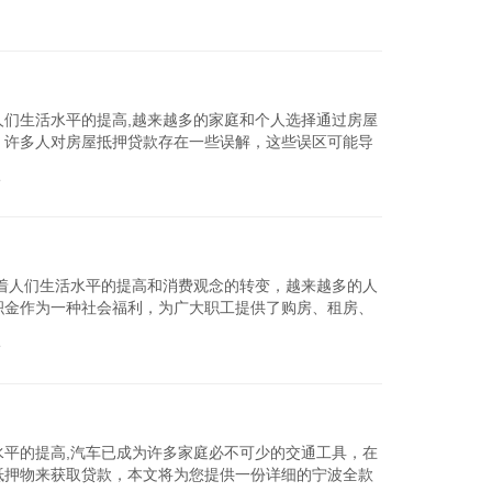
查看详细
们生活水平的提高,越来越多的家庭和个人选择通过房屋
，许多人对房屋抵押贷款存在一些误解，这些误区可能导
文将针对宁波...
论
查看详细
着人们生活水平的提高和消费观念的转变，越来越多的人
积金作为一种社会福利，为广大职工提供了购房、租房、
围也在逐渐扩...
论
查看详细
平的提高,汽车已成为许多家庭必不可少的交通工具，在
抵押物来获取贷款，本文将为您提供一份详细的宁波全款