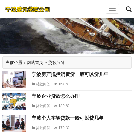
切
换
导
航
当前位置：
网站首页
>
贷款问答
宁波房产抵押消费贷一般可以贷几年
贷款问答
167 ℃
宁波企业贷款怎么办理
贷款问答
180 ℃
宁波个人车辆贷款一般可以贷几年
贷款问答
179 ℃