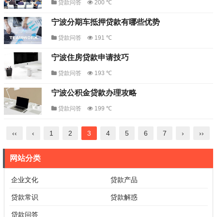
贷款问答
200 ℃
宁波分期车抵押贷款有哪些优势
贷款问答
191 ℃
宁波住房贷款申请技巧
贷款问答
193 ℃
宁波公积金贷款办理攻略
贷款问答
199 ℃
‹‹
‹
1
2
3
4
5
6
7
›
››
网站分类
企业文化
贷款产品
贷款常识
贷款解惑
贷款问答