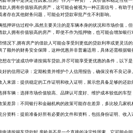
房龄本身不是决定性因素,但房产作为一种资产，其价值和稳定性在
借款人拥有价值较高的房产，这可能会被视为一种正面信号，有助于
或者存在其他财务问题，可能会对贷款审批产生不利影响。
辆抵押评估过程中,虽然主要关注的是车辆本身的状况和市场价值，
借款人拥有价值较高的房产，即使不作为抵押物，也可能会增加银行
些情况下,拥有房产的借款人可能会享受到更低的贷款利率或更灵活
供了额外的财务安全保障，这种优惠并非普遍适用，具体还需根据银
您想在宁波成功申请按揭车贷款,并尽可能享受更优惠的条件，以下
良好的信用记录：定期检查并维护个人信用报告，确保没有不良记录
收入来源：提供稳定的工作证明和收入证明，展示您具备足够的还款
选择车辆：选择市场价值较高、品牌认可度好、维护成本较低的车型
政策差异：不同银行和金融机构的政策可能存在差异，多比较几家机
充分资料：提前准备好所有必要的文件和资料，包括身份证明、收入
波申请按揭车贷款时,房龄并不是一个直接的决定性因素，它可能会