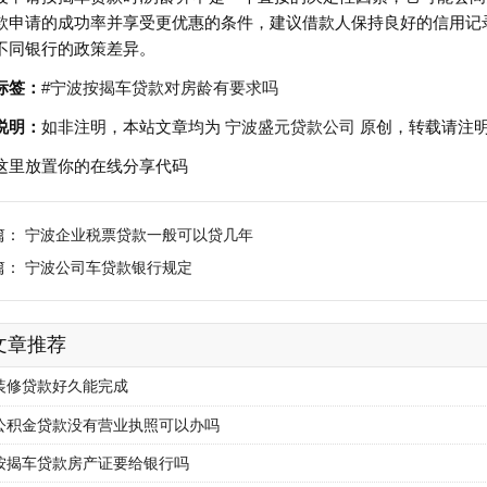
款申请的成功率并享受更优惠的条件，建议借款人保持良好的信用记
不同银行的政策差异。
标签：
#宁波按揭车贷款对房龄有要求吗
说明：
如非注明，本站文章均为
宁波盛元贷款公司
原创，转载请注
这里放置你的在线分享代码
篇：
宁波企业税票贷款一般可以贷几年
篇：
宁波公司车贷款银行规定
文章推荐
装修贷款好久能完成
公积金贷款没有营业执照可以办吗
按揭车贷款房产证要给银行吗