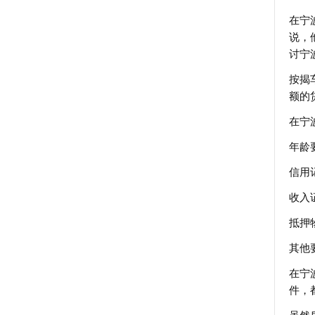
在宁
说，
讨宁
按揭
额的
在宁
年龄
信用
收入
抵押
其他
在宁
件，