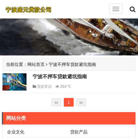
切
换
导
航
当前位置：
网站首页
宁波不押车贷款避坑指南
宁波不押车贷款避坑指南
贷款常识
264 ℃
‹‹
1
››
网站分类
企业文化
贷款产品