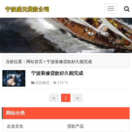
切
换
导
航
当前位置：
网站首页
宁波装修贷款好久能完成
宁波装修贷款好久能完成
贷款解惑
174 ℃
‹‹
1
››
网站分类
企业文化
贷款产品