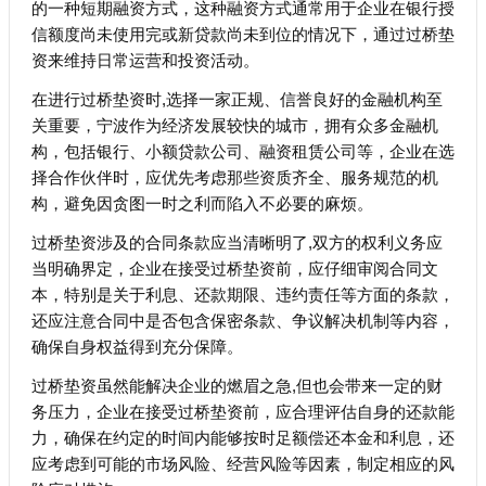
的一种短期融资方式，这种融资方式通常用于企业在银行授
信额度尚未使用完或新贷款尚未到位的情况下，通过过桥垫
资来维持日常运营和投资活动。
在进行过桥垫资时,选择一家正规、信誉良好的金融机构至
关重要，宁波作为经济发展较快的城市，拥有众多金融机
构，包括银行、小额贷款公司、融资租赁公司等，企业在选
择合作伙伴时，应优先考虑那些资质齐全、服务规范的机
构，避免因贪图一时之利而陷入不必要的麻烦。
过桥垫资涉及的合同条款应当清晰明了,双方的权利义务应
当明确界定，企业在接受过桥垫资前，应仔细审阅合同文
本，特别是关于利息、还款期限、违约责任等方面的条款，
还应注意合同中是否包含保密条款、争议解决机制等内容，
确保自身权益得到充分保障。
过桥垫资虽然能解决企业的燃眉之急,但也会带来一定的财
务压力，企业在接受过桥垫资前，应合理评估自身的还款能
力，确保在约定的时间内能够按时足额偿还本金和利息，还
应考虑到可能的市场风险、经营风险等因素，制定相应的风