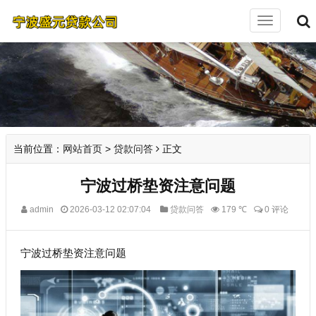
切
换
导
航
当前位置：
网站首页
>
贷款问答
正文
宁波过桥垫资注意问题
admin
2026-03-12 02:07:04
贷款问答
179 ℃
0 评论
宁波过桥垫资注意问题