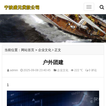
切
换
导
航
当前位置：
网站首页
>
企业文化
正文
户外团建
admin
2025-09-08 23:40:45
企业文化
222 ℃
0 评论
1